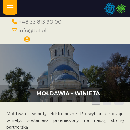
+48 33 813 90 00
info@tu1.pl
MOŁDAWIA - WINIETA
A
A
A
Mołdawia - winiety elektroniczne. Po wybraniu rodzaju
winiety, zostaniesz przeniesiony na naszą stronę
partnerską.