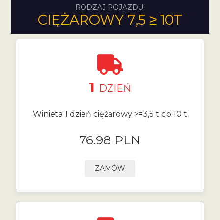
RODZAJ POJAZDU:
CIĘŻAROWY 7,5 ≥ 10T
1
DZIEŃ
Winieta 1 dzień ciężarowy >=3,5 t do 10 t
76.98 PLN
ZAMÓW