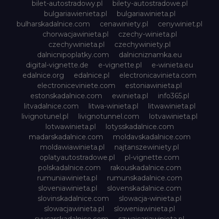
bilet-autostradowy.pl
bilety-autostradowe.pl
bulgariawienieta.pl
bulgariawinieta.pl
bulharskadalnice.com
cenawiniety.pl
cenywiniet.pl
chorwacjawinieta.pl
czechy-winieta.pl
czechywinieta.pl
czechywiniety.pl
dalnicnipoplatky.com
dalnicniznamka.eu
digital-vignette.de
e-vignette.pl
e-winieta.eu
edalnice.org
edalnice.pl
electronicavinieta.com
electroniceviniete.com
estoniawinieta.pl
estonskadalnice.com
ewinieta.pl
info365.pl
litvadalnice.com
litwa-winieta.pl
litwawinieta.pl
livignotunel.pl
livignotunnel.com
lotvawinieta.pl
lotwawinieta.pl
lotysskadalnice.com
madarskadalnice.com
moldavskadalnice.com
moldawiawinieta.pl
najtanszewiniety.pl
oplatyautostradowe.pl
pl-vignette.com
polskadalnice.com
rakouskadalnice.com
rumuniawinieta.pl
rumunskadalnice.com
sloveniawinieta.pl
slovenskadalnice.com
slovinskadalnice.com
slowacja-winieta.pl
slowacjawinieta.pl
sloweniawinieta.pl