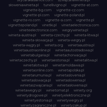
svycarskadalnice.com
szwajcariawinieta.pl
słoweniawinieta.pl
tunellivigno.pl
vignette-at.com
vignette-bg.com
vignette-cz.com
vignette-pl.com
vignette-poland.pl
vignette-ro.com
vignette-si.com
vignette.pl
vignettepoland.pl
vinetki.pl
vinietaelectronica.com
vinieteelectronice.com
wegrywinieta.pl
winieta-austria.pl
winieta-czechy.pl
winieta-litwa.pl
winieta-słowacja.pl
winieta-wegry.pl
winieta-węgry.pl
winieta.org
winietaaustria.pl
winietaaustriaonline.pl
winietaautostradowa.pl
winietabulgaria.pl
winietachorwacja.pl
winietaczechy.pl
winietaestonia.pl
winietalitwa.pl
winietalotwa.pl
winietamoldawia.pl
winietaonline.com
winietapolska.pl
winietarumunia.pl
winietaslovenia.pl
winietaslowacja.pl
winietaslowenia.pl
winietaszwajcaria.pl
winietasłowenia.pl
winietawegry.pl
winietomat.pl
winiety.org
winietydrogowe.pl
winietyelektroniczne.pl
winietyestonia.pl
winietywegry.pl
winietyzagraniczne.pl
winietyzakup.pl