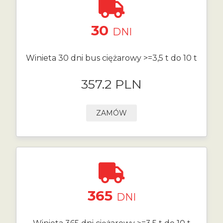
30
DNI
Winieta 30 dni bus ciężarowy >=3,5 t do 10 t
357.2 PLN
ZAMÓW
365
DNI