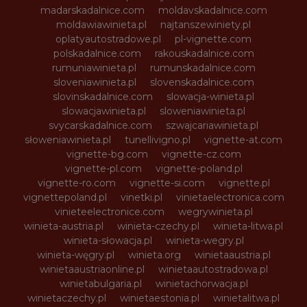
madarskadalnice.com
moldavskadalnice.com
moldawiawinieta.pl
najtanszewiniety.pl
oplatyautostradowe.pl
pl-vignette.com
polskadalnice.com
rakouskadalnice.com
rumuniawinieta.pl
rumunskadalnice.com
sloveniawinieta.pl
slovenskadalnice.com
slovinskadalnice.com
slowacja-winieta.pl
slowacjawinieta.pl
sloweniawinieta.pl
svycarskadalnice.com
szwajcariawinieta.pl
słoweniawinieta.pl
tunellivigno.pl
vignette-at.com
vignette-bg.com
vignette-cz.com
vignette-pl.com
vignette-poland.pl
vignette-ro.com
vignette-si.com
vignette.pl
vignettepoland.pl
vinetki.pl
vinietaelectronica.com
vinieteelectronice.com
wegrywinieta.pl
winieta-austria.pl
winieta-czechy.pl
winieta-litwa.pl
winieta-słowacja.pl
winieta-wegry.pl
winieta-węgry.pl
winieta.org
winietaaustria.pl
winietaaustriaonline.pl
winietaautostradowa.pl
winietabulgaria.pl
winietachorwacja.pl
winietaczechy.pl
winietaestonia.pl
winietalitwa.pl