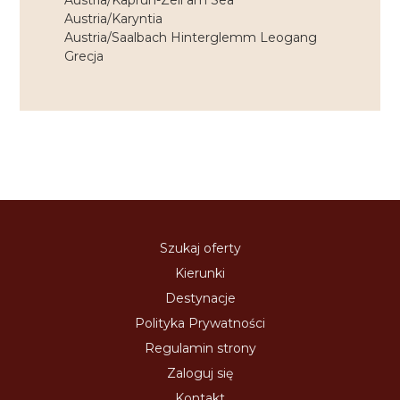
Austria/Kaprun-Zell am Sea
Austria/Karyntia
Austria/Saalbach Hinterglemm Leogang
Grecja
Szukaj oferty
Kierunki
Destynacje
Polityka Prywatności
Regulamin strony
Zaloguj się
Kontakt