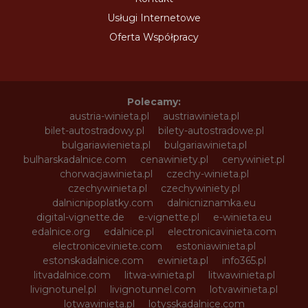
Usługi Internetowe
Oferta Współpracy
Polecamy:
austria-winieta.pl
austriawinieta.pl
bilet-autostradowy.pl
bilety-autostradowe.pl
bulgariawienieta.pl
bulgariawinieta.pl
bulharskadalnice.com
cenawiniety.pl
cenywiniet.pl
chorwacjawinieta.pl
czechy-winieta.pl
czechywinieta.pl
czechywiniety.pl
dalnicnipoplatky.com
dalnicniznamka.eu
digital-vignette.de
e-vignette.pl
e-winieta.eu
edalnice.org
edalnice.pl
electronicavinieta.com
electroniceviniete.com
estoniawinieta.pl
estonskadalnice.com
ewinieta.pl
info365.pl
litvadalnice.com
litwa-winieta.pl
litwawinieta.pl
livignotunel.pl
livignotunnel.com
lotvawinieta.pl
lotwawinieta.pl
lotysskadalnice.com