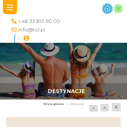
+48 33 813 90 00
info@tu1.pl
DESTYNACJE
Strona główna
/
Destynacje
A
A
A