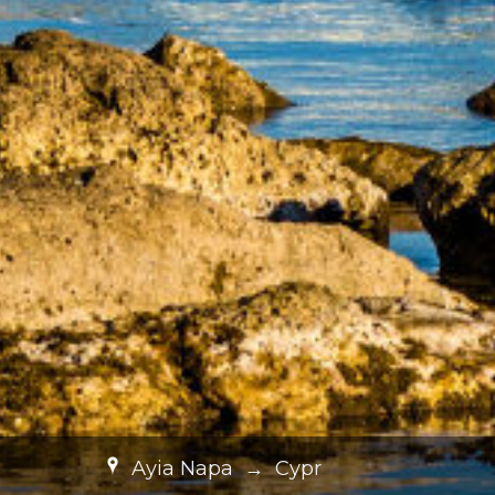
Ayia Napa
→
Cypr