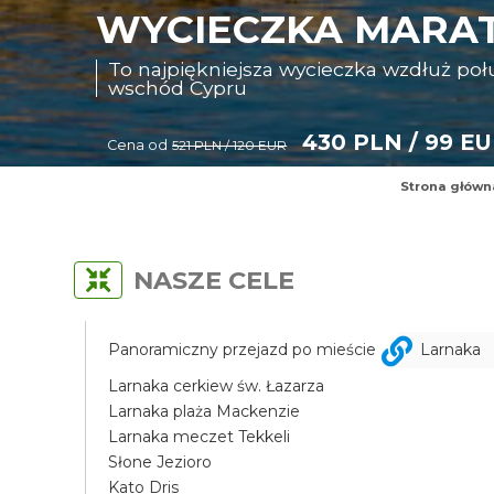
WYCIECZKA MARAT
To najpiękniejsza wycieczka wzdłuż p
wschód Cypru
430 PLN / 99 E
Cena od
521 PLN / 120 EUR
Strona główn
NASZE CELE
Panoramiczny przejazd po mieście
Larnaka
Larnaka cerkiew św. Łazarza
Larnaka plaża Mackenzie
Larnaka meczet Tekkeli
Słone Jezioro
Kato Dris