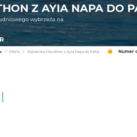
HON Z AYIA NAPA DO P
ołudniowego wybrzeża na
UR
Numer o
a
/
Oferta
/
Wycieczka Marathon z Ayia Napa do Pafos