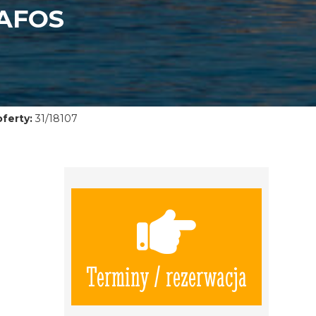
AFOS
ferty:
31/18107
Terminy / rezerwacja