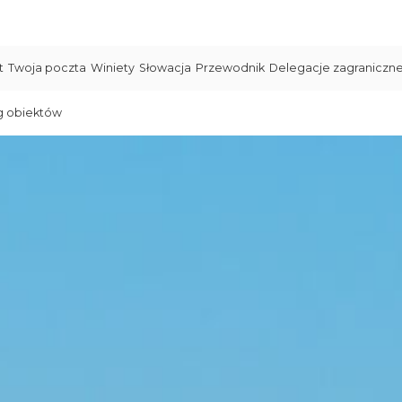
t
Twoja poczta
Winiety
Słowacja
Przewodnik
Delegacje zagraniczn
g obiektów