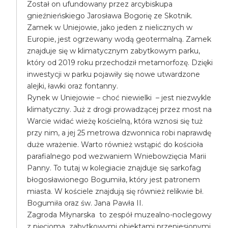
Został on ufundowany przez arcybiskupa
gnieźnieńskiego Jarosława Bogorię ze Skotnik.
Zamek w Uniejowie, jako jeden z nielicznych w
Europie, jest ogrzewany wodą geotermalną. Zamek
znajduje się w klimatycznym zabytkowym parku,
który od 2019 roku przechodził metamorfozę. Dzięki
inwestycji w parku pojawiły się nowe utwardzone
alejki, ławki oraz fontanny.
Rynek w Uniejowie – choć niewielki – jest niezwykle
klimatyczny. Już z drogi prowadzącej przez most na
Warcie widać wieżę kościelną, która wznosi się tuż
przy nim, a jej 25 metrowa dzwonnica robi naprawdę
duże wrażenie. Warto również wstąpić do kościoła
parafialnego pod wezwaniem Wniebowzięcia Marii
Panny. To tutaj w kolegiacie znajduje się sarkofag
błogosławionego Bogumiła, który jest patronem
miasta. W kościele znajdują się również relikwie bł.
Bogumiła oraz św. Jana Pawła II.
Zagroda Młynarska to zespół muzealno-noclegowy
z pięcioma zabytkowymi obiektami przeniesionymi