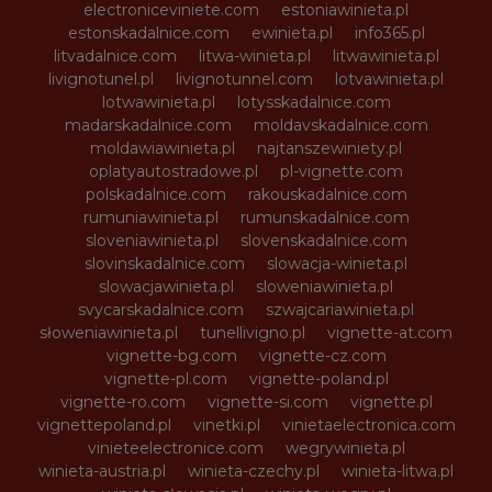
electroniceviniete.com
estoniawinieta.pl
estonskadalnice.com
ewinieta.pl
info365.pl
litvadalnice.com
litwa-winieta.pl
litwawinieta.pl
livignotunel.pl
livignotunnel.com
lotvawinieta.pl
lotwawinieta.pl
lotysskadalnice.com
madarskadalnice.com
moldavskadalnice.com
moldawiawinieta.pl
najtanszewiniety.pl
oplatyautostradowe.pl
pl-vignette.com
polskadalnice.com
rakouskadalnice.com
rumuniawinieta.pl
rumunskadalnice.com
sloveniawinieta.pl
slovenskadalnice.com
slovinskadalnice.com
slowacja-winieta.pl
slowacjawinieta.pl
sloweniawinieta.pl
svycarskadalnice.com
szwajcariawinieta.pl
słoweniawinieta.pl
tunellivigno.pl
vignette-at.com
vignette-bg.com
vignette-cz.com
vignette-pl.com
vignette-poland.pl
vignette-ro.com
vignette-si.com
vignette.pl
vignettepoland.pl
vinetki.pl
vinietaelectronica.com
vinieteelectronice.com
wegrywinieta.pl
winieta-austria.pl
winieta-czechy.pl
winieta-litwa.pl