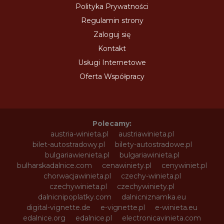
Polityka Prywatności
Regulamin strony
Zaloguj się
Kontakt
Usługi Internetowe
Oferta Współpracy
Polecamy:
austria-winieta.pl
austriawinieta.pl
bilet-autostradowy.pl
bilety-autostradowe.pl
bulgariawienieta.pl
bulgariawinieta.pl
bulharskadalnice.com
cenawiniety.pl
cenywiniet.pl
chorwacjawinieta.pl
czechy-winieta.pl
czechywinieta.pl
czechywiniety.pl
dalnicnipoplatky.com
dalnicniznamka.eu
digital-vignette.de
e-vignette.pl
e-winieta.eu
edalnice.org
edalnice.pl
electronicavinieta.com