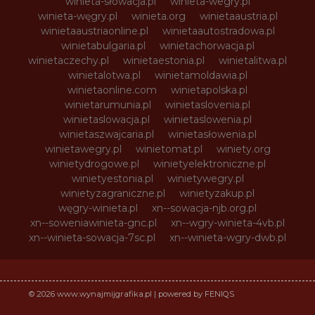
winieta-słowacja.pl
winieta-wegry.pl
winieta-węgry.pl
winieta.org
winietaaustria.pl
winietaaustriaonline.pl
winietaautostradowa.pl
winietabulgaria.pl
winietachorwacja.pl
winietaczechy.pl
winietaestonia.pl
winietalitwa.pl
winietalotwa.pl
winietamoldawia.pl
winietaonline.com
winietapolska.pl
winietarumunia.pl
winietaslovenia.pl
winietaslowacja.pl
winietaslowenia.pl
winietaszwajcaria.pl
winietasłowenia.pl
winietawegry.pl
winietomat.pl
winiety.org
winietydrogowe.pl
winietyelektroniczne.pl
winietyestonia.pl
winietywegry.pl
winietyzagraniczne.pl
winietyzakup.pl
węgry-winieta.pl
xn--sowacja-njb.org.pl
xn--soweniawinieta-gnc.pl
xn--wgry-winieta-4vb.pl
xn--winieta-sowacja-7sc.pl
xn--winieta-wgry-dwb.pl
© 2026 www.wynajmijgrafika.pl | powered by FENIQS