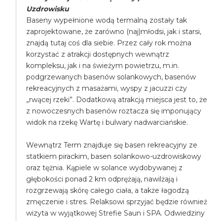
Uzdrowisku
Baseny wypełnione wodą termalną zostały tak
zaprojektowane, że zarówno (naj)młodsi, jak i starsi,
znajdą tutaj coś dla siebie. Przez cały rok można
korzystać z atrakcji dostępnych wewnątrz
kompleksu, jak i na świeżym powietrzu, m.in.
podgrzewanych basenów solankowych, basenów
rekreacyjnych z masażami, wyspy z jacuzzi czy
„rwącej rzeki”. Dodatkową atrakcją miejsca jest to, że
z nowoczesnych basenów roztacza się imponujący
widok na rzekę Wartę i bulwary nadwarciańskie.
Wewnątrz Term znajduje się basen rekreacyjny ze
statkiem pirackim, basen solankowo-uzdrowiskowy
oraz tężnia. Kąpiele w solance wydobywanej z
głębokości ponad 2 km odprężają, nawilżają i
rozgrzewają skórę całego ciała, a także łagodzą
zmęczenie i stres. Relaksowi sprzyjać będzie również
wizyta w wyjątkowej Strefie Saun i SPA. Odwiedziny