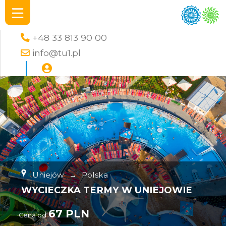
+48 33 813 90 00
info@tu1.pl
Uniejów
→
Polska
WYCIECZKA TERMY W UNIEJOWIE
67 PLN
Cena od