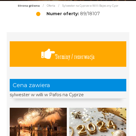
Strona główna
/
Oferta
/
Sylwester na Cyprze w Willi Bajeczny Cypr
Numer oferty:
89/18107
Terminy / rezerwacja
Cena zawiera
sylwester w willi w Pafos na Cyprze