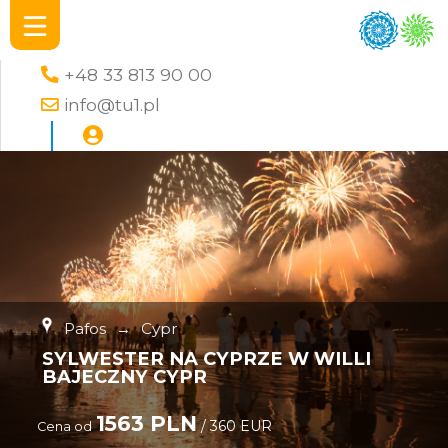
+48 33 813 90 00
info@tu1.pl
Pafos
→
Cypr
SYLWESTER NA CYPRZE W WILLI
BAJECZNY CYPR
1563 PLN
/ 360 EUR
Cena od