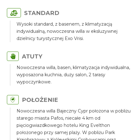
STANDARD
Wysoki standard, z basenem, z klimatyzacją
indywidualną, nowoczesna willa w eksluzywnej
dzielnicy turystycznej Exo Vrisi.
ATUTY
Nowoczesna willa, basen, klimatyzacja indywidualna,
wyposażona kuchnia, duży salon, 2 tarasy
wypoczynkowe.
POŁOŻENIE
Nowoczesna willa Bajeczny Cypr położona w pobliżu
starego miasta Pafos, niecałe 4 km od
pięciogwiazdkowego hotelu King Evelthon
położonego przy samej plaży. W pobliżu Park
Krajobrazowy z Królewskimi Grobowcami oraz