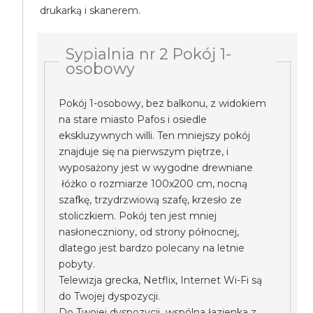
drukarką i skanerem.
Sypialnia nr 2 Pokój 1-
osobowy
Pokój 1-osobowy, bez balkonu, z widokiem
na stare miasto Pafos i osiedle
ekskluzywnych willi. Ten mniejszy pokój
znajduje się na pierwszym piętrze, i
wyposażony jest w wygodne drewniane
łóżko o rozmiarze 100x200 cm, nocną
szafkę, trzydrzwiową szafę, krzesło ze
stoliczkiem. Pokój ten jest mniej
nasłoneczniony, od strony północnej,
dlatego jest bardzo polecany na letnie
pobyty.
Telewizja grecka, Netflix, Internet Wi-Fi są
do Twojej dyspozycji.
Do Twojej dyspozycji wspólna łazienka z