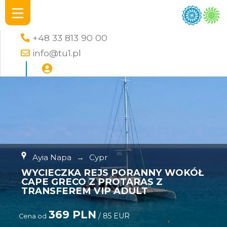
+48 33 813 90 00
info@tu1.pl
Ayia Napa
→
Cypr
WYCIECZKA REJS PORANNY WOKÓŁ
CAPE GRECO Z PROTARAS Z
TRANSFEREM VIP ADULT
369 PLN
/ 85 EUR
Cena od