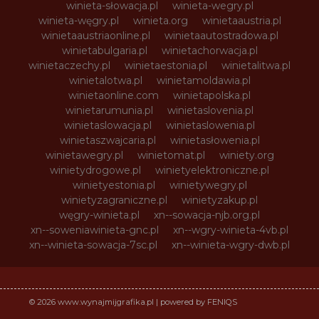
winieta-słowacja.pl
winieta-wegry.pl
winieta-węgry.pl
winieta.org
winietaaustria.pl
winietaaustriaonline.pl
winietaautostradowa.pl
winietabulgaria.pl
winietachorwacja.pl
winietaczechy.pl
winietaestonia.pl
winietalitwa.pl
winietalotwa.pl
winietamoldawia.pl
winietaonline.com
winietapolska.pl
winietarumunia.pl
winietaslovenia.pl
winietaslowacja.pl
winietaslowenia.pl
winietaszwajcaria.pl
winietasłowenia.pl
winietawegry.pl
winietomat.pl
winiety.org
winietydrogowe.pl
winietyelektroniczne.pl
winietyestonia.pl
winietywegry.pl
winietyzagraniczne.pl
winietyzakup.pl
węgry-winieta.pl
xn--sowacja-njb.org.pl
xn--soweniawinieta-gnc.pl
xn--wgry-winieta-4vb.pl
xn--winieta-sowacja-7sc.pl
xn--winieta-wgry-dwb.pl
© 2026 www.wynajmijgrafika.pl | powered by FENIQS