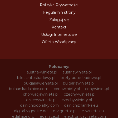
Polityka Prywatności
Regulamin strony
Zaloguj się
Kontakt
Usługi Internetowe
Oferta Współpracy
Polecamy:
austria-winieta.pl
austriawinieta.pl
bilet-autostradowy.pl
bilety-autostradowe.pl
bulgariawienieta.pl
bulgariawinieta.pl
bulharskadalnice.com
cenawiniety.pl
cenywiniet.pl
chorwacjawinieta.pl
czechy-winieta.pl
czechywinieta.pl
czechywiniety.pl
dalnicnipoplatky.com
dalnicniznamka.eu
digital-vignette.de
e-vignette.pl
e-winieta.eu
edalnice.org
edalnice.pl
electronicavinieta.com