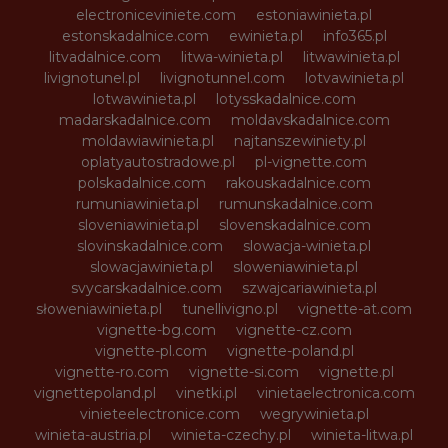
electroniceviniete.com
estoniawinieta.pl
estonskadalnice.com
ewinieta.pl
info365.pl
litvadalnice.com
litwa-winieta.pl
litwawinieta.pl
livignotunel.pl
livignotunnel.com
lotvawinieta.pl
lotwawinieta.pl
lotysskadalnice.com
madarskadalnice.com
moldavskadalnice.com
moldawiawinieta.pl
najtanszewiniety.pl
oplatyautostradowe.pl
pl-vignette.com
polskadalnice.com
rakouskadalnice.com
rumuniawinieta.pl
rumunskadalnice.com
sloveniawinieta.pl
slovenskadalnice.com
slovinskadalnice.com
slowacja-winieta.pl
slowacjawinieta.pl
sloweniawinieta.pl
svycarskadalnice.com
szwajcariawinieta.pl
słoweniawinieta.pl
tunellivigno.pl
vignette-at.com
vignette-bg.com
vignette-cz.com
vignette-pl.com
vignette-poland.pl
vignette-ro.com
vignette-si.com
vignette.pl
vignettepoland.pl
vinetki.pl
vinietaelectronica.com
vinieteelectronice.com
wegrywinieta.pl
winieta-austria.pl
winieta-czechy.pl
winieta-litwa.pl