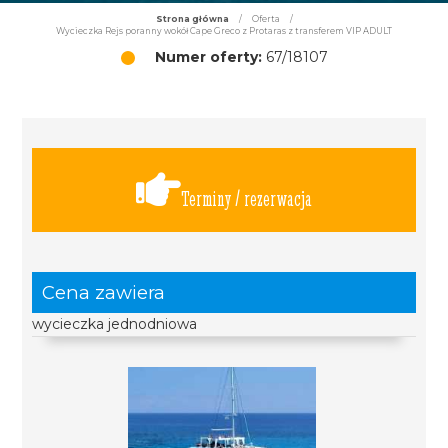
Strona główna
/
Oferta
/
Wycieczka Rejs poranny wokół Cape Greco z Protaras z transferem VIP ADULT
Numer oferty:
67/18107
Terminy / rezerwacja
Cena zawiera
wycieczka jednodniowa