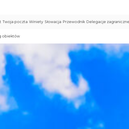
t
Twoja poczta
Winiety
Słowacja
Przewodnik
Delegacje zagraniczn
g obiektów