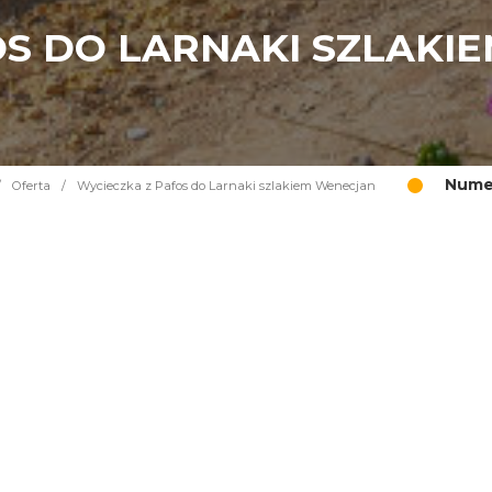
OS DO LARNAKI SZLAKI
Numer
/
Oferta
/
Wycieczka z Pafos do Larnaki szlakiem Wenecjan