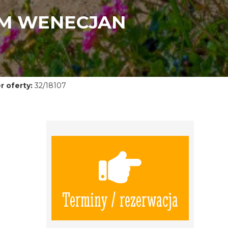
EM WENECJAN
 oferty:
32/18107
Terminy / rezerwacja