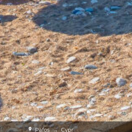
Pafos
→
Cypr