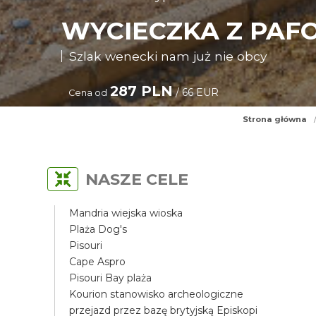
WYCIECZKA Z PAF
Szlak wenecki nam już nie obcy
287 PLN
/ 66 EUR
Cena od
Strona główna
NASZE CELE
Mandria wiejska wioska
Plaża Dog's
Pisouri
Cape Aspro
Pisouri Bay plaża
Kourion stanowisko archeologiczne
przejazd przez bazę brytyjską Episkopi