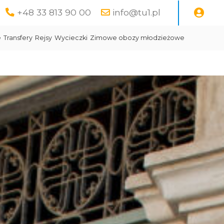
+48 33 813 90 00
info@tu1.pl
e
Transfery
Rejsy
Wycieczki
Zimowe obozy młodzieżowe