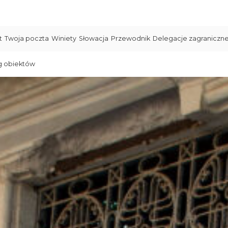
t
Twoja poczta
Winiety
Słowacja
Przewodnik
Delegacje zagraniczn
g obiektów