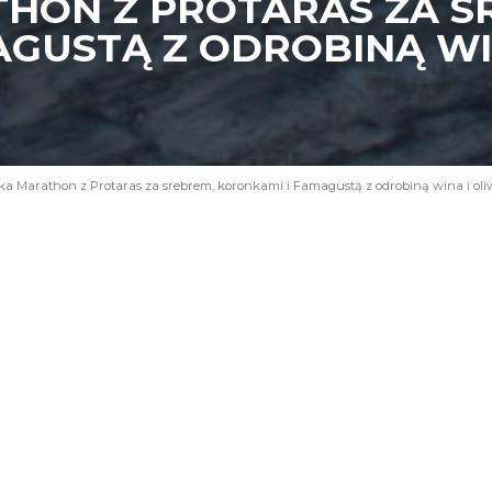
HON Z PROTARAS ZA S
AGUSTĄ Z ODROBINĄ WI
a Marathon z Protaras za srebrem, koronkami i Famagustą z odrobiną wina i oli