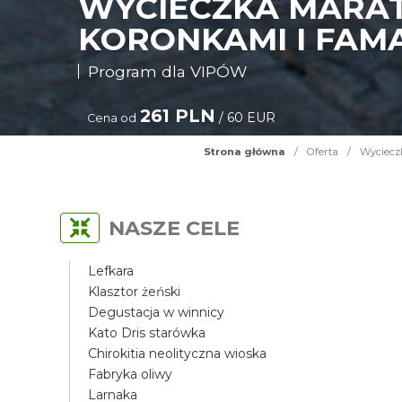
WYCIECZKA MARAT
KORONKAMI I FAM
Program dla VIPÓW
261 PLN
/ 60 EUR
Cena od
Strona główna
/
Oferta
/
Wycieczk
NASZE CELE
Lefkara
Klasztor żeński
Degustacja w winnicy
Kato Dris starówka
Chirokitia neolityczna wioska
Fabryka oliwy
Larnaka