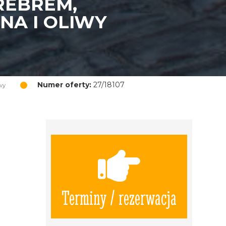
REBREM,
NA I OLIWY
Numer oferty:
27/18107
wy
Terminy / rezerwacja