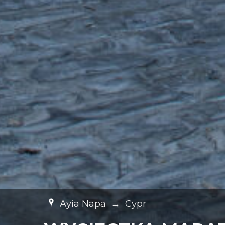
Ayia Napa
→
Cypr