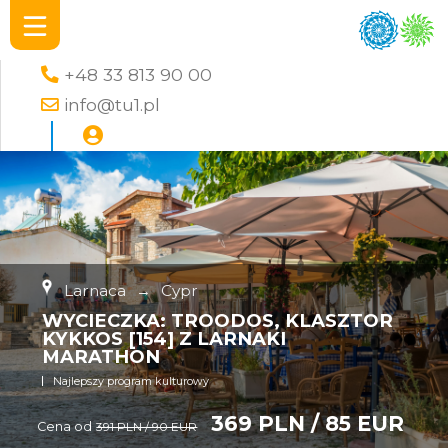
+48 33 813 90 00
info@tu1.pl
Larnaca
→
Cypr
WYCIECZKA: TROODOS, KLASZTOR
KYKKOS [154] Z LARNAKI
MARATHON
Najlepszy program kulturowy
369 PLN / 85 EUR
Cena od
391 PLN / 90 EUR