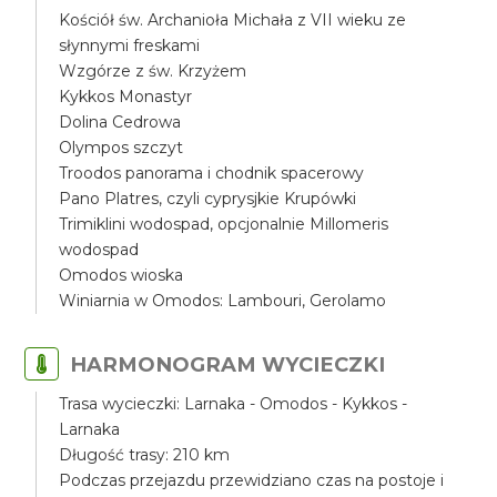
Kościół św. Archanioła Michała z VII wieku ze
słynnymi freskami
Wzgórze z św. Krzyżem
Kykkos Monastyr
Dolina Cedrowa
Olympos szczyt
Troodos panorama i chodnik spacerowy
Pano Platres, czyli cyprysjkie Krupówki
Trimiklini wodospad, opcjonalnie Millomeris
wodospad
Omodos wioska
Winiarnia w Omodos: Lambouri, Gerolamo
HARMONOGRAM WYCIECZKI
Trasa wycieczki: Larnaka - Omodos - Kykkos -
Larnaka
Długość trasy: 210 km
Podczas przejazdu przewidziano czas na postoje i