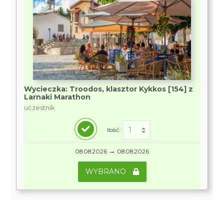
Wycieczka: Troodos, klasztor Kykkos [154] z
Larnaki Marathon
uczestnik
Ilość:
→
08.08.2026
08.08.2026
WYBRANO