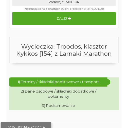
Promocja
:
-5.00
EUR
Najniższa cena z ostatnich 30 dni przed obniżką:
75.00 EUR
DALEJ
Wycieczka: Troodos, klasztor
Kykkos [154] z Larnaki Marathon
1) Terminy / składniki podstawowe / transport
2) Dane osobowe / składniki dodatkowe /
dokumenty
3) Podsumowanie
DOSTĘPNE OPCJE