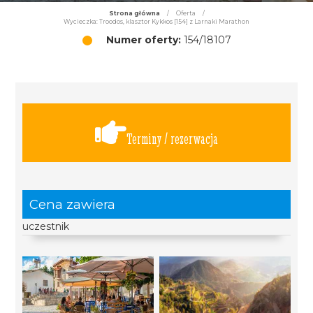
Strona główna
/
Oferta
/
Wycieczka: Troodos, klasztor Kykkos [154] z Larnaki Marathon
Numer oferty:
154/18107
Terminy / rezerwacja
Cena zawiera
uczestnik