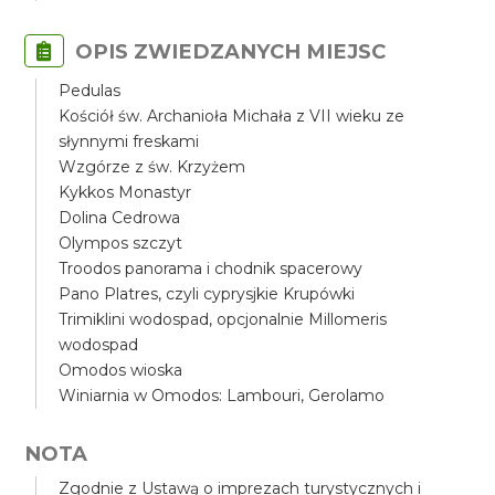
OPIS ZWIEDZANYCH MIEJSC
Pedulas
Kościół św. Archanioła Michała z VII wieku ze
słynnymi freskami
Wzgórze z św. Krzyżem
Kykkos Monastyr
Dolina Cedrowa
Olympos szczyt
Troodos panorama i chodnik spacerowy
Pano Platres, czyli cyprysjkie Krupówki
Trimiklini wodospad, opcjonalnie Millomeris
wodospad
Omodos wioska
Winiarnia w Omodos: Lambouri, Gerolamo
NOTA
Zgodnie z Ustawą o imprezach turystycznych i