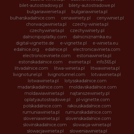
bilet-autostradowy.pl
bilety-autostradowe.pl
bulgariawienieta.pl
bulgariawinieta.pl
bulharskadalnice.com
cenawiniety.pl
cenywiniet.pl
chorwacjawinieta.pl
czechy-winieta.pl
czechywinieta.pl
czechywiniety.pl
dalnicnipoplatky.com
dalnicniznamka.eu
digital-vignette.de
e-vignette.pl
e-winieta.eu
edalnice.org
edalnice.pl
electronicavinieta.com
electroniceviniete.com
estoniawinieta.pl
estonskadalnice.com
ewinieta.pl
info365.pl
litvadalnice.com
litwa-winieta.pl
litwawinieta.pl
livignotunel.pl
livignotunnel.com
lotvawinieta.pl
lotwawinieta.pl
lotysskadalnice.com
madarskadalnice.com
moldavskadalnice.com
moldawiawinieta.pl
najtanszewiniety.pl
oplatyautostradowe.pl
pl-vignette.com
polskadalnice.com
rakouskadalnice.com
rumuniawinieta.pl
rumunskadalnice.com
sloveniawinieta.pl
slovenskadalnice.com
slovinskadalnice.com
slowacja-winieta.pl
slowacjawinieta.pl
sloweniawinieta.pl