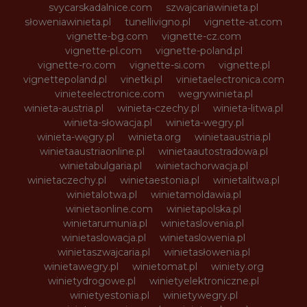
svycarskadalnice.com
szwajcariawinieta.pl
słoweniawinieta.pl
tunellivigno.pl
vignette-at.com
vignette-bg.com
vignette-cz.com
vignette-pl.com
vignette-poland.pl
vignette-ro.com
vignette-si.com
vignette.pl
vignettepoland.pl
vinetki.pl
vinietaelectronica.com
vinieteelectronice.com
wegrywinieta.pl
winieta-austria.pl
winieta-czechy.pl
winieta-litwa.pl
winieta-słowacja.pl
winieta-wegry.pl
winieta-węgry.pl
winieta.org
winietaaustria.pl
winietaaustriaonline.pl
winietaautostradowa.pl
winietabulgaria.pl
winietachorwacja.pl
winietaczechy.pl
winietaestonia.pl
winietalitwa.pl
winietalotwa.pl
winietamoldawia.pl
winietaonline.com
winietapolska.pl
winietarumunia.pl
winietaslovenia.pl
winietaslowacja.pl
winietaslowenia.pl
winietaszwajcaria.pl
winietasłowenia.pl
winietawegry.pl
winietomat.pl
winiety.org
winietydrogowe.pl
winietyelektroniczne.pl
winietyestonia.pl
winietywegry.pl