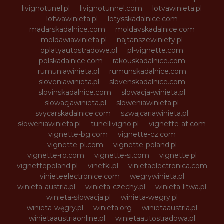
livignotunel.pl
livignotunnel.com
lotvawinieta.pl
lotwawinieta.pl
lotysskadalnice.com
madarskadalnice.com
moldavskadalnice.com
moldawiawinieta.pl
najtanszewiniety.pl
oplatyautostradowe.pl
pl-vignette.com
polskadalnice.com
rakouskadalnice.com
rumuniawinieta.pl
rumunskadalnice.com
sloveniawinieta.pl
slovenskadalnice.com
slovinskadalnice.com
slowacja-winieta.pl
slowacjawinieta.pl
sloweniawinieta.pl
svycarskadalnice.com
szwajcariawinieta.pl
słoweniawinieta.pl
tunellivigno.pl
vignette-at.com
vignette-bg.com
vignette-cz.com
vignette-pl.com
vignette-poland.pl
vignette-ro.com
vignette-si.com
vignette.pl
vignettepoland.pl
vinetki.pl
vinietaelectronica.com
vinieteelectronice.com
wegrywinieta.pl
winieta-austria.pl
winieta-czechy.pl
winieta-litwa.pl
winieta-słowacja.pl
winieta-wegry.pl
winieta-węgry.pl
winieta.org
winietaaustria.pl
winietaaustriaonline.pl
winietaautostradowa.pl