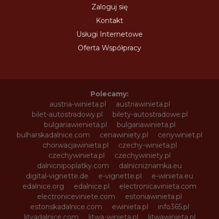
Zaloguj się
Kontakt
Usługi Internetowe
Oferta Współpracy
Polecamy:
austria-winieta.pl
austriawinieta.pl
bilet-autostradowy.pl
bilety-autostradowe.pl
bulgariawienieta.pl
bulgariawinieta.pl
bulharskadalnice.com
cenawiniety.pl
cenywiniet.pl
chorwacjawinieta.pl
czechy-winieta.pl
czechywinieta.pl
czechywiniety.pl
dalnicnipoplatky.com
dalnicniznamka.eu
digital-vignette.de
e-vignette.pl
e-winieta.eu
edalnice.org
edalnice.pl
electronicavinieta.com
electroniceviniete.com
estoniawinieta.pl
estonskadalnice.com
ewinieta.pl
info365.pl
litvadalnice.com
litwa-winieta.pl
litwawinieta.pl