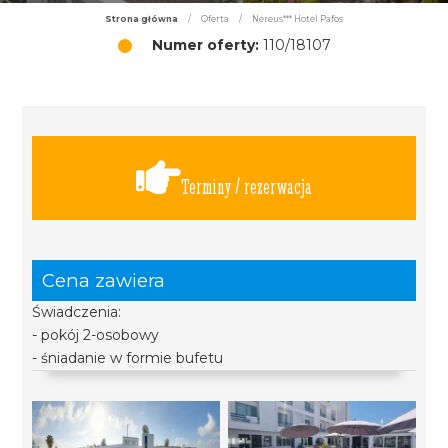
Strona główna
/
Oferta
/
Nereus*** Hotel Pafos
Numer oferty:
110/18107
Terminy / rezerwacja
Cena zawiera
Świadczenia:
- pokój 2-osobowy
- śniadanie w formie bufetu