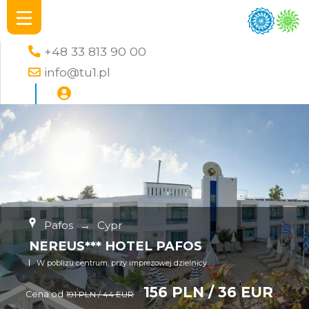
+48 33 813 90 00
info@tu1.pl
Pafos
→
Cypr
NEREUS*** HOTEL PAFOS
W poblizu centrum, przy imprezowej dzielnicy
156 PLN / 36 EUR
Cena od
191 PLN / 44 EUR